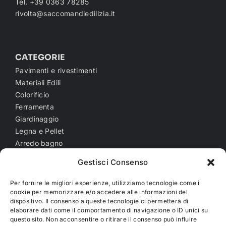
Tel. +39 0363 78285
rivolta@saccomandiedilizia.it
CATEGORIE
Pavimenti e rivestimenti
Materiali Edili
Colorificio
Ferramenta
Giardinaggio
Legna e Pellet
Arredo bagno
General Contractor
Gestisci Consenso
NOTE LEGALI
Per fornire le migliori esperienze, utilizziamo tecnologie come i
cookie per memorizzare e/o accedere alle informazioni del
Cookie Policy (UE)
dispositivo. Il consenso a queste tecnologie ci permetterà di
Privacy Policy
elaborare dati come il comportamento di navigazione o ID unici su
questo sito. Non acconsentire o ritirare il consenso può influire