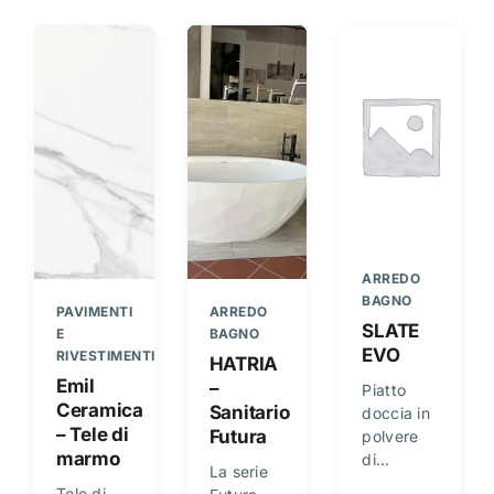
SLATE
EVO
HATRIA
Emil
–
Piatto
Ceramica
Sanitario
doccia in
– Tele di
Futura
polvere
marmo
di…
La serie
Tele di