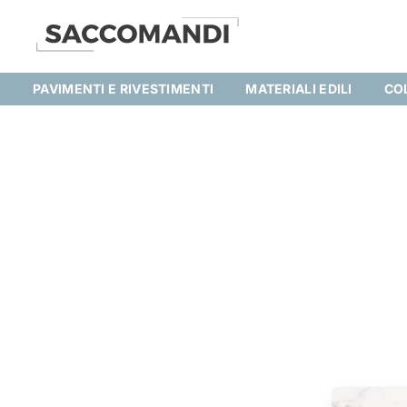
Skip
to
content
PAVIMENTI E RIVESTIMENTI
MATERIALI EDILI
CO
Pavimen