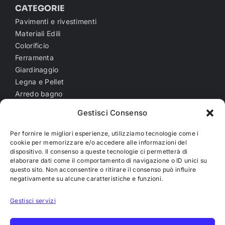
CATEGORIE
Pavimenti e rivestimenti
Materiali Edili
Colorificio
Ferramenta
Giardinaggio
Legna e Pellet
Arredo bagno
General Contractor
Gestisci Consenso
NOTE LEGALI
Per fornire le migliori esperienze, utilizziamo tecnologie come i
cookie per memorizzare e/o accedere alle informazioni del
Cookie Policy (UE)
dispositivo. Il consenso a queste tecnologie ci permetterà di
Privacy Policy
elaborare dati come il comportamento di navigazione o ID unici su
questo sito. Non acconsentire o ritirare il consenso può influire
negativamente su alcune caratteristiche e funzioni.
SEGUI IL MONDO
SACCOMANDI!
Gestisci servizi